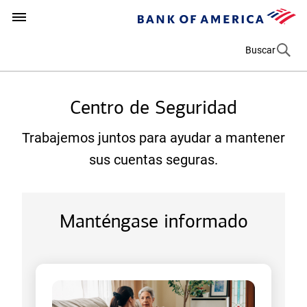
r
Bank
(
i
n
of
s
How can we help you?
(se abre en una pestaña nueva)
c
America
e
Buscar
i
a
p
b
a
r
Centro de Seguridad
l
e
e
Trabajemos juntos para ayudar a mantener
n
sus cuentas seguras.
u
n
a
p
Manténgase informado
e
s
t
a
ñ