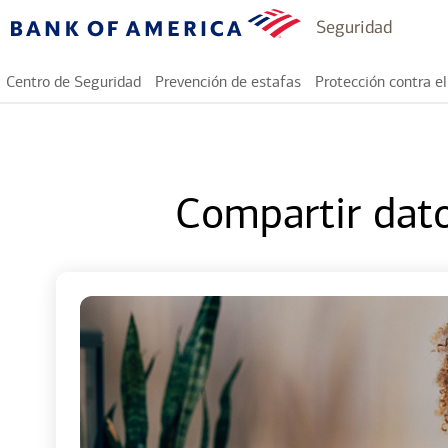
r
(
Seguridad
i
Bank
s
n
of
c
e
Centro de Seguridad
Prevención de estafas
Protección contra el
America
i
a
p
b
a
r
l
e
e
Compartir dato
n
u
n
a
p
e
s
t
a
ñ