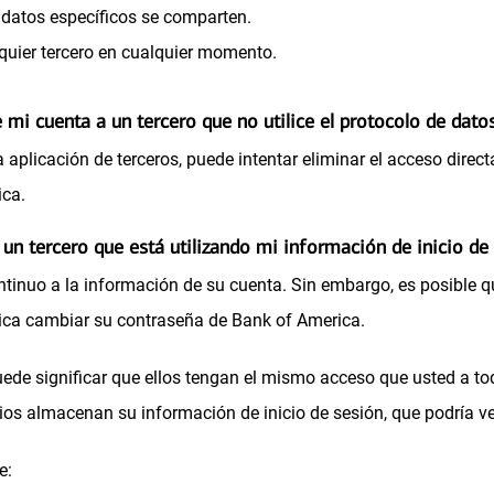
 datos específicos se comparten.
t
quier tercero en cualquier momento.
a
ñ
 mi cuenta a un tercero que no utilice el protocolo de da
a
aplicación de terceros, puede intentar eliminar el acceso direct
n
ica.
u
e
un tercero que está utilizando mi información de inicio de
v
continuo a la información de su cuenta. Sin embargo, es posible 
a
tica cambiar su contraseña de Bank of America.
)
ede significar que ellos tengan el mismo acceso que usted a to
ios almacenan su información de inicio de sesión, que podría v
e: