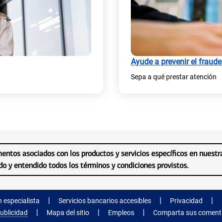
a
n
p
u
e
n
Ayude a prevenir el fraude
s
a
Sepa a qué prestar atención
t
p
a
e
ñ
s
a
t
n
a
umentos asociados con los productos y servicios específicos en nuestr
u
ñ
do y entendido todos los términos y condiciones provistos.
e
a
v
n
(
(
 especialista
Servicios bancarios accesibles
Privacidad
a
u
s
s
(
(
e
e
ublicidad
Mapa del sitio
Empleos
Comparta sus coment
s
s
a
a
)
e