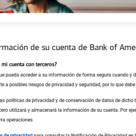
ormación de su cuenta de Bank of Ame
 mi cuenta con terceros?
 que pueda acceder a su información de forma segura cuando y d
le a posibles riesgos de privacidad y seguridad, por lo que de
las políticas de privacidad y de conservación de datos de dicho
ero utilizará y almacenará la información de su cuenta. Por ej
rra operaciones.
(
s de privacidad
para consultar la Notificación de Privacidad en 