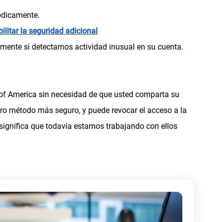
iódicamente.
(
bilitar la seguridad adicional
s
ente si detectamos actividad inusual en su cuenta.
e
a
b
of America sin necesidad de que usted comparta su
r
tro método más seguro, y puede revocar el acceso a la
e
 significa que todavía estamos trabajando con ellos
e
n
u
n
a
p