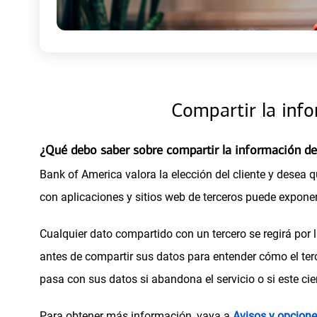
a
n
u
e
v
a
)
Compartir la inf
¿Qué debo saber sobre compartir la información de
Bank of America valora la elección del cliente y desea
con aplicaciones y sitios web de terceros puede exponer
Cualquier dato compartido con un tercero se regirá por 
antes de compartir sus datos para entender cómo el terc
pasa con sus datos si abandona el servicio o si este cie
Para obtener más información, vaya a
Avisos y opcione