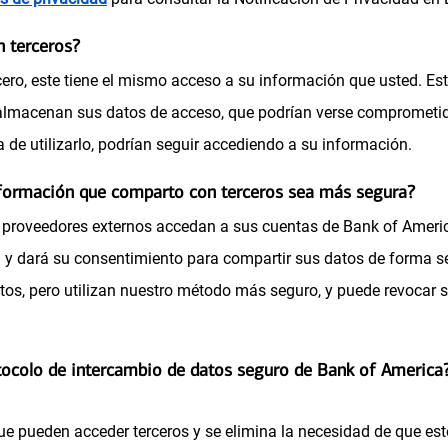
s
 terceros?
e
, este tiene el mismo acceso a su información que usted. Esto s
a
almacenan sus datos de acceso, que podrían verse comprometidos
b
a de utilizarlo, podrían seguir accediendo a su información.
r
e
nformación que comparto con terceros sea más segura?
e
roveedores externos accedan a sus cuentas de Bank of America.
n
 y dará su consentimiento para compartir sus datos de forma seg
u
os, pero utilizan nuestro método más seguro, y puede revocar 
n
a
otocolo de intercambio de datos seguro de Bank of America
p
e
que pueden acceder terceros y se elimina la necesidad de que es
s