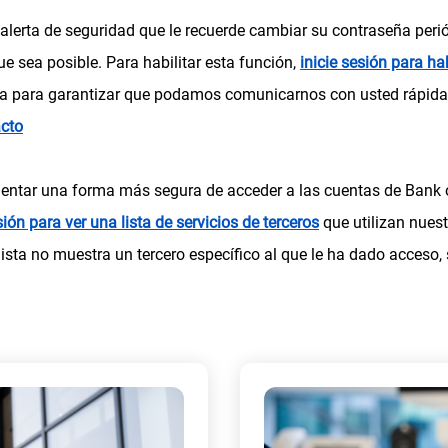
alerta de seguridad que le recuerde cambiar su contraseña per
ue sea posible. Para habilitar esta función,
inicie sesión para ha
a para garantizar que podamos comunicarnos con usted rápidam
(
acto
s
e
ntar una forma más segura de acceder a las cuentas de Bank 
a
(
sión para ver una lista de servicios de terceros
que utilizan nues
b
s
ista no muestra un tercero específico al que le ha dado acceso,
r
e
e
a
e
b
n
r
u
e
n
e