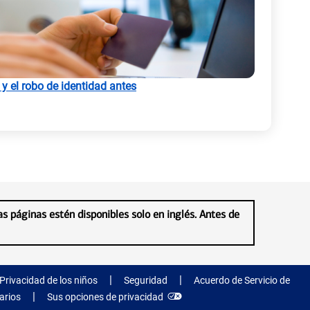
e
s
t
 y el robo de identidad antes
a
ñ
a
n
u
e
as páginas estén disponibles solo en inglés. Antes de
v
a
)
(
Privacidad de los niños
Seguridad
Acuerdo de Servicio de
s
e
arios
Sus opciones de privacidad
a