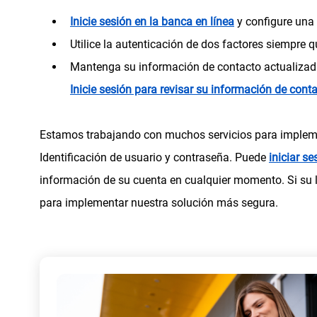
n
(
Inicie sesión en la banca en línea
y configure una 
u
s
Utilice la autenticación de dos factores siempre q
e
e
Mantenga su información de contacto actualizad
v
a
Inicie sesión para revisar su información de cont
a
b
)
r
Estamos trabajando con muchos servicios para impleme
e
Identificación de usuario y contraseña. Puede
iniciar se
e
información de su cuenta en cualquier momento. Si su l
n
para implementar nuestra solución más segura.
u
n
a
p
e