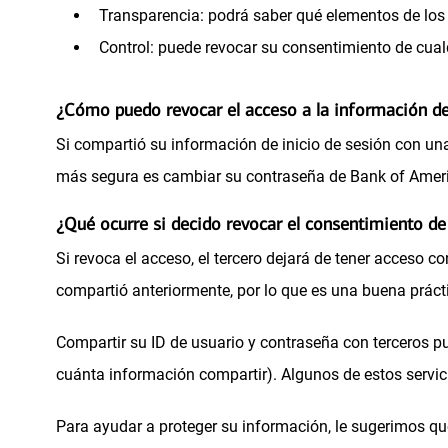
r
Transparencia: podrá saber qué elementos de los
e
Control: puede revocar su consentimiento de cual
e
n
¿Cómo puedo revocar el acceso a la información de
u
Si compartió su información de inicio de sesión con una 
n
más segura es cambiar su contraseña de Bank of Amer
a
¿Qué ocurre si decido revocar el consentimiento de 
p
e
Si revoca el acceso, el tercero dejará de tener acceso 
s
compartió anteriormente, por lo que es una buena prác
t
Compartir su ID de usuario y contraseña con terceros pu
a
cuánta información compartir). Algunos de estos servic
ñ
a
Para ayudar a proteger su información, le sugerimos qu