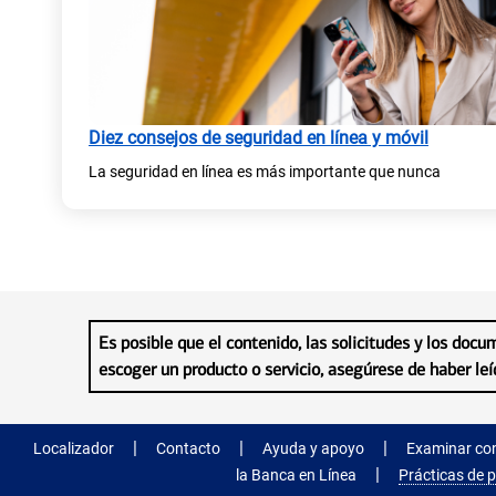
s
t
a
Diez consejos de seguridad en línea y móvil
ñ
La seguridad en línea es más importante que nunca
a
n
u
e
v
Es posible que el contenido, las solicitudes y los doc
a
escoger un producto o servicio, asegúrese de haber leí
)
(
(
(
Localizador
Contacto
Ayuda y apoyo
Examinar con
s
s
s
(
e
e
e
la Banca en Línea
Prácticas de p
s
a
a
a