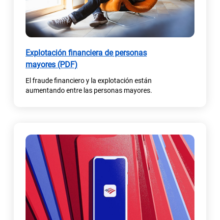
e
s
t
a
Explotación financiera de personas
ñ
(
mayores (PDF)
a
s
n
El fraude financiero y la explotación están
e
u
aumentando entre las personas mayores.
a
e
b
v
r
a
e
)
e
n
u
n
a
p
e