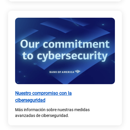
e
v
a
)
Nuestro compromiso con la
ciberseguridad
Más información sobre nuestras medidas
avanzadas de ciberseguridad.