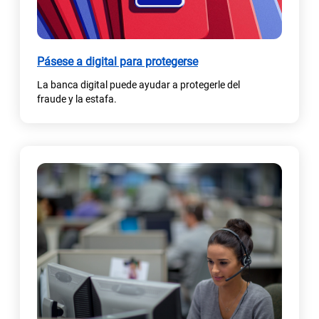
s
t
a
Pásese a digital para protegerse
ñ
a
La banca digital puede ayudar a protegerle del
n
fraude y la estafa.
u
e
v
a
)