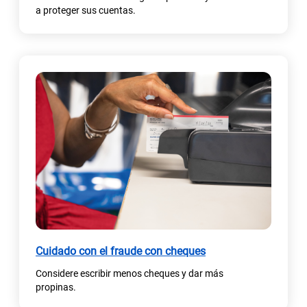
e
a proteger sus cuentas.
a
b
r
e
e
n
u
n
a
p
e
s
t
a
Cuidado con el fraude con cheques
ñ
a
Considere escribir menos cheques y dar más
n
propinas.
u