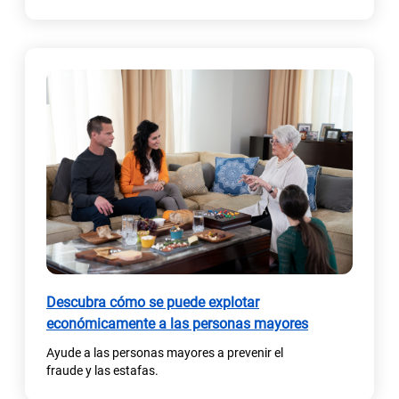
a
b
r
e
e
n
u
n
a
p
e
s
t
a
Descubra cómo se puede explotar
ñ
económicamente a las personas mayores
a
n
Ayude a las personas mayores a prevenir el
u
fraude y las estafas.
e