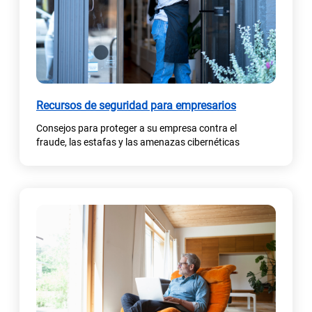
n
a
p
e
s
t
(
a
Recursos de seguridad para empresarios
s
ñ
Consejos para proteger a su empresa contra el
e
a
fraude, las estafas y las amenazas cibernéticas
a
n
b
u
r
e
e
v
e
a
n
)
u
n
a
p