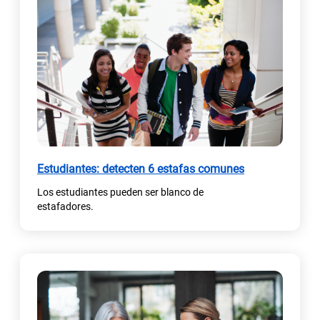
(
Estudiantes: detecten 6 estafas comunes
s
Los estudiantes pueden ser blanco de
e
estafadores.
a
b
r
e
e
n