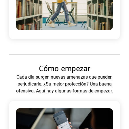
a
n
u
e
v
a
)
Cómo empezar
Cada día surgen nuevas amenazas que pueden
perjudicarle. ¿Su mejor protección? Una buena
ofensiva. Aquí hay algunas formas de empezar.